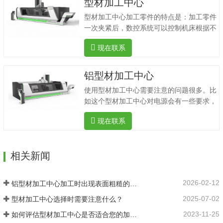
型材加工中心
艇船舶.建筑产业.模具模型.绝缘材料等行
型材加工中心加工零件的特点是：加工零件
业。可根据行业加工需要快速提供合理的配
一次夹紧后，数控系统可以控制机床根据不
套方案。在智能化、数字化的工业铝加工设
同的工艺自动选择和更换刀具；自动改变机
备系统服务方面实力雄厚。此外，新五岳五
现在联系
床主轴速度、进给量和刀具相对工件的运动
轴加工中心还具有以下优势：1.适用于工业
轨迹等辅助功能，连续钻孔、孔、铰链、钻
型材.铝合金型材安装孔.流水槽.锁孔.形孔等
孔、攻击螺纹、铣削等工艺。由于加工中心
铝型材加工中心
加工工艺。2.采用进口主轴.速度控制和峰值
可以集中、自动完成各种工艺，避免人工操
性能可以在重型切负荷下精确控制。3.钻孔
使用型材加工中心需要注意的问题很多。比
作误差，减少工件夹、测量和机床调整时
可以一次完成.铣削.倒角.…
如这个型材加工中心对电源会有一些要求，
间、工件周转、搬运和储存时间，大大提高
要看用的电源能不能满足要求。型材加工中
了加工效率和加工精度，具有良好的经济效
现在联系
心购买后，应按相关流程安装，安装后应进
益。精密车削加工中心可分为垂直加工中心
行调试，达到预定使用状态后方可使用。通
和水平加工中心。在型材加工中心，通常有
常，我们需要派人来维护和维护这些机器和
两种编程方法：①由数控系统G代码直接编
相关新闻
设备。如果在使用过程中发现一些故障，应
程的简单轮廓-直线和圆弧组成的轮廓。②
记录所有这些故障，故障不能随意启动。该
复杂轮廓-三维曲面轮廓在计算机中使用自
设备不能长期密封。如果长期密封容易因长
动编程软件(CAD/CAM)…
2026-02-12
铝型材加工中心加工时出现表面粗糙的原因是什么？
期不使用而造成一些系统问题。因此，如果
2025-07-02
型材加工中心选择时需要注意什么？
长期不使用，应对该设备进行专门的保管和
维护，以避免长期密封造成的故障。操作此
2023-11-25
如何评估型材加工中心是否适合您的加工需求？
类设备的人员需要专业培训，维修人员和编