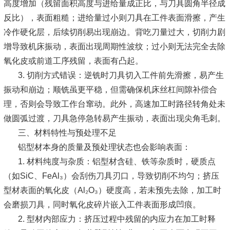
高度增加（残留面积高度与进给量成正比，与刀具圆角半径成
反比），表面粗糙；进给量过小则刀具在工件表面滑擦，产生
冷作硬化层，后续切削易出现崩边。背吃刀量过大，切削力剧
增导致机床振动，表面出现周期性波纹；过小则无法完全去除
氧化皮或前道工序残留，表面有凸起。
3. 切削方式错误：逆铣时刀具切入工件前先滑擦，易产生
振动和崩边；顺铣虽更平稳，但需确保机床丝杠间隙补偿合
理，否则会导致工作台窜动。此外，高速加工时路径转角处未
做圆弧过渡，刀具急停急转易产生振动，表面出现尖角毛刺。
三、材料特性与预处理不足
铝型材本身的质量及预处理状态也会影响表面：
1. 材料纯度与杂质：铝型材含硅、铁等杂质时，硬质点
（如SiC、FeAl₃）会刮伤刀具刃口，导致切削不均匀；挤压
型材表面的氧化皮（Al₂O₃）硬度高，若未预先去除，加工时
会磨损刀具，同时氧化皮碎片嵌入工件表面形成凹痕。
2. 型材内部应力：挤压过程中残留的内应力在加工时释