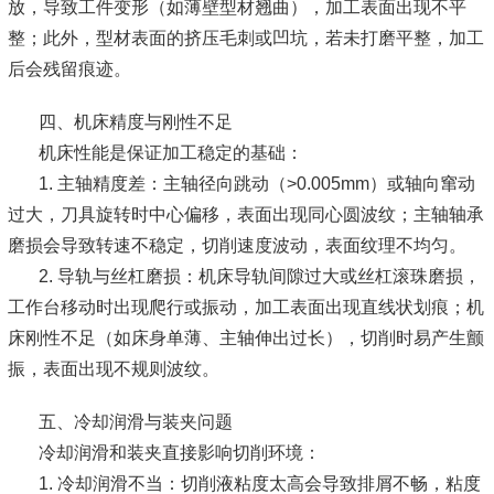
放，导致工件变形（如薄壁型材翘曲），加工表面出现不平
整；此外，型材表面的挤压毛刺或凹坑，若未打磨平整，加工
后会残留痕迹。
四、机床精度与刚性不足
机床性能是保证加工稳定的基础：
1. 主轴精度差：主轴径向跳动（>0.005mm）或轴向窜动
过大，刀具旋转时中心偏移，表面出现同心圆波纹；主轴轴承
磨损会导致转速不稳定，切削速度波动，表面纹理不均匀。
2. 导轨与丝杠磨损：机床导轨间隙过大或丝杠滚珠磨损，
工作台移动时出现爬行或振动，加工表面出现直线状划痕；机
床刚性不足（如床身单薄、主轴伸出过长），切削时易产生颤
振，表面出现不规则波纹。
五、冷却润滑与装夹问题
冷却润滑和装夹直接影响切削环境：
1. 冷却润滑不当：切削液粘度太高会导致排屑不畅，粘度