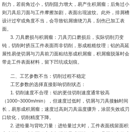
削力，若前角过小，切削阻力增大，易产生积屑瘤；后角过小
则刀具后刀面与工件摩擦加剧，表面出现波纹。此外，排屑槽
设计过窄或角度不当，会导致铝屑缠绕刀具，刮伤已加工表
面。
3. 刀具磨损与积屑瘤：刀具刃口磨损后，实际切削刃变
钝，切削时挤压工件表面而非切削，形成粗糙纹理；铝的高延
展性易使切屑与刀具前刀面粘结形成积屑瘤，积屑瘤脱落时会
带走工件表面材料，留下凹坑或划痕。
二、工艺参数不当：切削过程不稳定
工艺参数的选择直接影响切削状态：
1. 切削速度不合理：铝的更佳切削速度通常较高
（1000~3000m/min），但速度过低时，切屑与刀具接触时间
长，易形成积屑瘤；速度过高则刀具温度骤升，涂层失效或刃
口软化，切削精度下降。
2. 进给量与背吃刀量：进给量过大时，工件表面残留面积