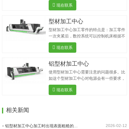
现在联系
钻削.攻丝.雕刻和其他加工功能。五轴型材
加工中心它可以复杂的形状.多角度加工曲面
工件。主要用于航空航天.轨道交通.风电.游
型材加工中心
艇船舶.建筑产业.模具模型.绝缘材料等行
型材加工中心加工零件的特点是：加工零件
业。可根据行业加工需要快速提供合理的配
一次夹紧后，数控系统可以控制机床根据不
套方案。在智能化、数字化的工业铝加工设
同的工艺自动选择和更换刀具；自动改变机
备系统服务方面实力雄厚。此外，新五岳五
现在联系
床主轴速度、进给量和刀具相对工件的运动
轴加工中心还具有以下优势：1.适用于工业
轨迹等辅助功能，连续钻孔、孔、铰链、钻
型材.铝合金型材安装孔.流水槽.锁孔.形孔等
孔、攻击螺纹、铣削等工艺。由于加工中心
铝型材加工中心
加工工艺。2.采用进口主轴.速度控制和峰值
可以集中、自动完成各种工艺，避免人工操
性能可以在重型切负荷下精确控制。3.钻孔
使用型材加工中心需要注意的问题很多。比
作误差，减少工件夹、测量和机床调整时
可以一次完成.铣削.倒角.…
如这个型材加工中心对电源会有一些要求，
间、工件周转、搬运和储存时间，大大提高
要看用的电源能不能满足要求。型材加工中
了加工效率和加工精度，具有良好的经济效
现在联系
心购买后，应按相关流程安装，安装后应进
益。精密车削加工中心可分为垂直加工中心
行调试，达到预定使用状态后方可使用。通
和水平加工中心。在型材加工中心，通常有
常，我们需要派人来维护和维护这些机器和
两种编程方法：①由数控系统G代码直接编
相关新闻
设备。如果在使用过程中发现一些故障，应
程的简单轮廓-直线和圆弧组成的轮廓。②
记录所有这些故障，故障不能随意启动。该
复杂轮廓-三维曲面轮廓在计算机中使用自
设备不能长期密封。如果长期密封容易因长
动编程软件(CAD/CAM)…
2026-02-12
铝型材加工中心加工时出现表面粗糙的原因是什么？
期不使用而造成一些系统问题。因此，如果