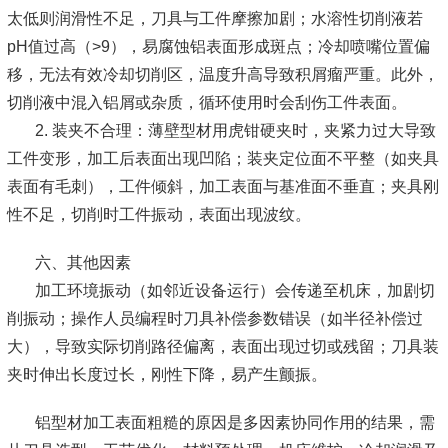
太低则润滑性不足，刀具与工件摩擦加剧；水溶性切削液若
pH值过高（>9），易腐蚀铝表面形成斑点；冷却喷嘴位置偏
移，无法有效冷却切削区，温度升高导致积屑瘤严重。此外，
切削液中混入铝屑或杂质，循环使用时会刮伤工件表面。
2. 装夹不合理：薄壁型材用虎钳硬夹时，夹紧力过大导致
工件变形，加工后表面出现凹陷；装夹定位面不平整（如夹具
表面有毛刺），工件倾斜，加工表面与基准面不垂直；夹具刚
性不足，切削时工件振动，表面出现波纹。
六、其他因素
加工环境振动（如邻近设备运行）会传递至机床，加剧切
削振动；操作人员编程时刀具补偿参数错误（如半径补偿过
大），导致实际切削路径偏离，表面出现过切或残留；刀具装
夹时伸出长度过长，刚性下降，易产生颤振。
铝型材加工表面粗糙的原因是多因素协同作用的结果，需