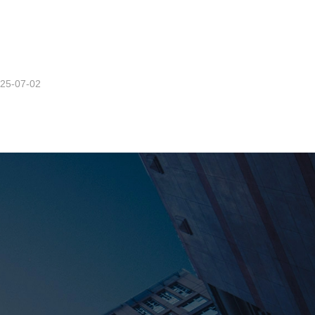
25-07-02