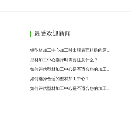
最受欢迎新闻
铝型材加工中心加工时出现表面粗糙的原因是什么？
型材加工中心选择时需要注意什么？
如何评估型材加工中心是否适合您的加工需求？
如何选择合适的型材加工中心？
如何评估型材加工中心是否适合您的加工需求？