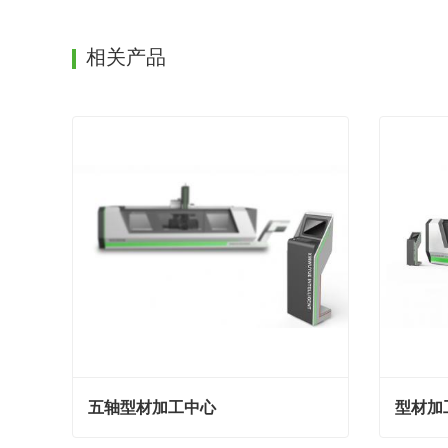
相关产品
五轴型材加工中心
型材加