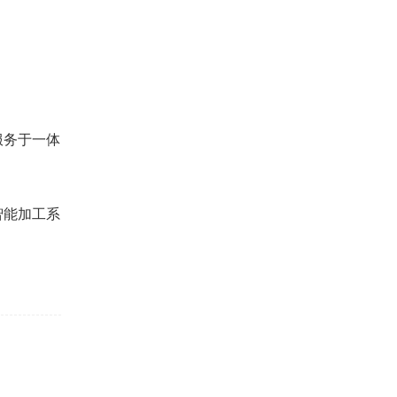
服务于一体
智能加工系