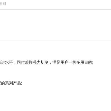
原则
进水平，同时兼顾强力切削，满足用户一机多用目的;
的系列产品;