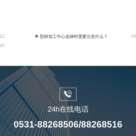
工中心
铝型材加工中心
联系
现在联系
-12
20
型材加工中心选择时需要注意什么？
-25
24h在线电话
0531-88268506/88268516