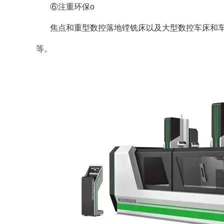
⑥注重环保o
焦点和重型数控落地镗铣床以及大型数控车床和
等。