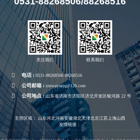
0531-88268506/88268516
关注我们
联系我们
电话 :
0531-88268506 88268516
公司邮箱 :
xinwuyuejq@126.com
公司地点 :
山东省济南市济阳区济北开发区银河路 22 号
主营区域：
山东
河北
河南
安徽
湖北
天津
北京
江苏
上海
山西
友情链接：