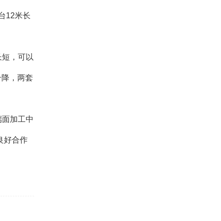
台12米长
长短，可以
升降，两套
。
端面加工中
良好合作