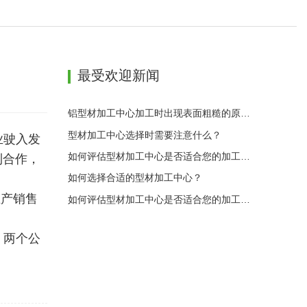
最受欢迎新闻
铝型材加工中心加工时出现表面粗糙的原因是什么？
型材加工中心选择时需要注意什么？
业驶入发
如何评估型材加工中心是否适合您的加工需求？
利合作，
如何选择合适的型材加工中心？
生产销售
如何评估型材加工中心是否适合您的加工需求？
，两个公