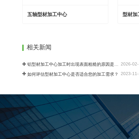
五轴型材加工中心
型材加
五轴型材加工中心
型材加
现在联系
现在
相关新闻
2026-02
铝型材加工中心加工时出现表面粗糙的原因是什么？
2023-11
如何评估型材加工中心是否适合您的加工需求？