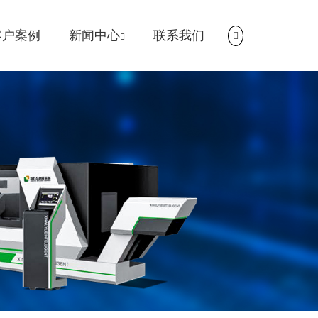
客户案例
新闻中心
联系我们