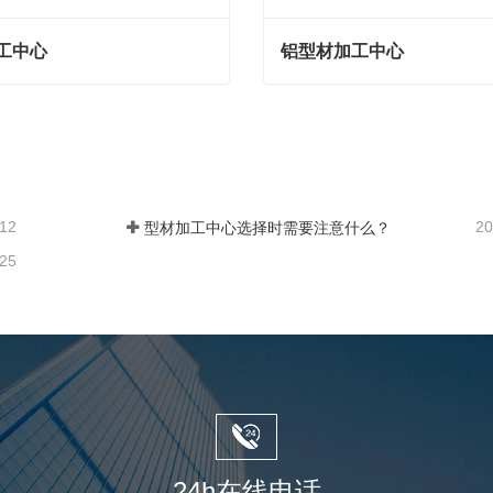
工中心
铝型材加工中心
工中心
铝型材加工中心
联系
现在联系
-12
20
型材加工中心选择时需要注意什么？
-25
24h在线电话